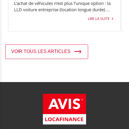
L’achat de véhicules n’est plus l’unique option : la
A
LLD voiture entreprise (location longue durée) ...
t
.
LIRE LA SUITE
VOIR TOUS LES ARTICLES