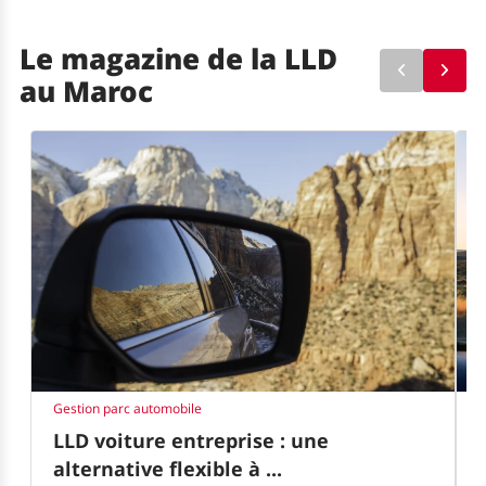
Le magazine de la LLD
<
>
au Maroc
Gestion parc automobile
L
LLD voiture entreprise : une
alternative flexible à ...